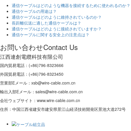
通信ケーブルはどのような機器を接続するために使われるのか？
通信ケーブルの用途は？
通信ケーブルはどのように維持されているのか？
長距離伝送に適した通信ケーブルは？
通信ケーブルはどのように接続されていますか？
通信ケーブルに関する安全上の注意点は？
お問い合わせ
Contact Us
江西連創電纜科技有限公司
国内貿易電話：(+86)796-8323666
外国貿易電話：(+86)796-8323450
営業部Eメール：xsb@wire-cable.com.cn
輸出入部Eメール：sales@wire-cable.com.cn
会社ウェブサイト：www.wire-cable.com.cn
住所：中国江西省建安市建安県景江山経済技術開発区景池大道272号