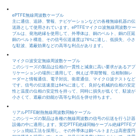
ePTFE無線周波数ケーブル
主に通信、追跡、警報、ナビゲーションなどの各種無線机器の伝
送路として使用されています。ePTFEマイクロ波無線周波数ケー
ブルは、発泡絶縁を使用して、外導体は、銅のベルト、銅の圧延
銅のベルト構造、その信号伝送速度は76%に達し、低損失、小さ
な駐波、遮蔽効果などの高等な利点があります。
マイクロ波安定無線周波数ケーブル
このシリーズの製品は位相の一貫性と減衰に高い要求があるアプ
リケーションの場所に適用して、例えば:早期警報、位相制御レ
ーダーと情報通信、電子対抗、衛星通信、マイクロ波テストなど
です。信号の伝送速度は84%に達して、良好な机械的位相の安定
性と温度の位相の安定性を持って、同時に損失が低くて、駐波が
小さくて、遮蔽の効能が高等な利点を併せ持ちます。
リアルPTFE耐熱無線周波数同軸ケーブル
このシリーズの製品は各種の無線周波数の信号の伝送を行う計器
設備の中に適用します。実芯PTFE絶縁同軸ケーブル絶縁PTFEプ
ッシュ焼結工法を採用し、その外導体は銅ベルトまたは高密度円